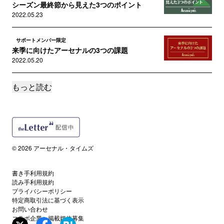
シーズン最終節から見えた3つのポイント
2022.05.23
サポートメンバー限定
来季に向けたアーセナルの3つの課題
2022.05.20
もっと読む
サポートメンバー限定
あって良かった貯金: トッテナム戦から見えた3
つのポイント
2022.05.13
読者限定
© 2026 アーセナル・タイムズ
救世主は少し遅れてやってくる: リーズ戦から見
えた3つのポイント
2022.05.09
書き手利用規約
読み手利用規約
プライバシーポリシー
サポートメンバー限定
特定商取引法に基づく表示
今季のアーセナル躍進の3つの理由
お問い合わせ
コラボ企業・掲載媒体募集
2022.05.04