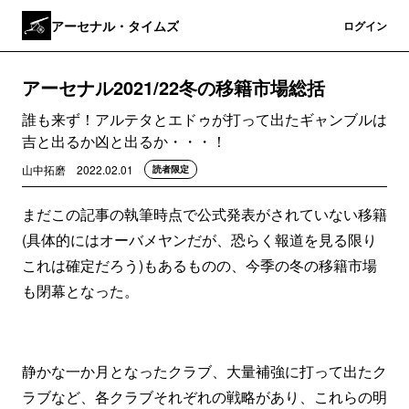
アーセナル・タイムズ
登録
ログイン
アーセナル2021/22冬の移籍市場総括
誰も来ず！アルテタとエドゥが打って出たギャンブルは
吉と出るか凶と出るか・・・！
山中拓磨
2022.02.01
読者限定
まだこの記事の執筆時点で公式発表がされていない移籍
(具体的にはオーバメヤンだが、恐らく報道を見る限り
これは確定だろう)もあるものの、今季の冬の移籍市場
も閉幕となった。
静かな一か月となったクラブ、大量補強に打って出たク
ラブなど、各クラブそれぞれの戦略があり、これらの明