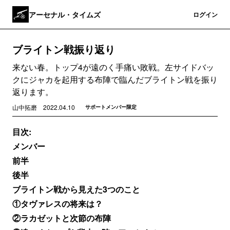
アーセナル・タイムズ
登録
ログイン
ブライトン戦振り返り
来ない春。トップ4が遠のく手痛い敗戦。左サイドバッ
クにジャカを起用する布陣で臨んだブライトン戦を振り
返ります。
山中拓磨
2022.04.10
サポートメンバー限定
目次:
メンバー
前半
後半
ブライトン戦から見えた3つのこと
①タヴァレスの将来は？
②ラカゼットと次節の布陣