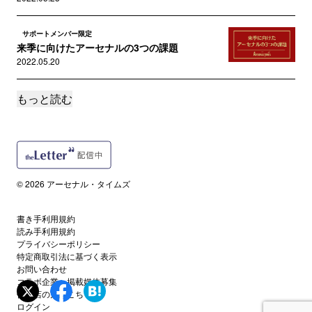
サポートメンバー限定
来季に向けたアーセナルの3つの課題
2022.05.20
もっと読む
サポートメンバー限定
あって良かった貯金: トッテナム戦から見えた3
つのポイント
2022.05.13
読者限定
© 2026 アーセナル・タイムズ
救世主は少し遅れてやってくる: リーズ戦から見
えた3つのポイント
2022.05.09
書き手利用規約
読み手利用規約
プライバシーポリシー
サポートメンバー限定
特定商取引法に基づく表示
今季のアーセナル躍進の3つの理由
お問い合わせ
コラボ企業・掲載媒体募集
2022.05.04
代理店の方はこちら
ログイン