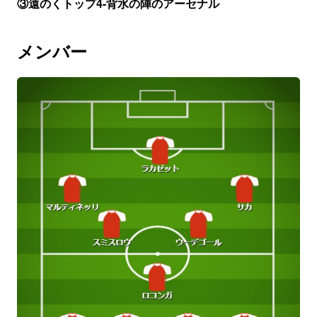
③遠のくトップ4-背水の陣のアーセナル
メンバー