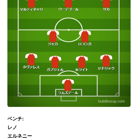
ベンチ:
レノ
エルネニー