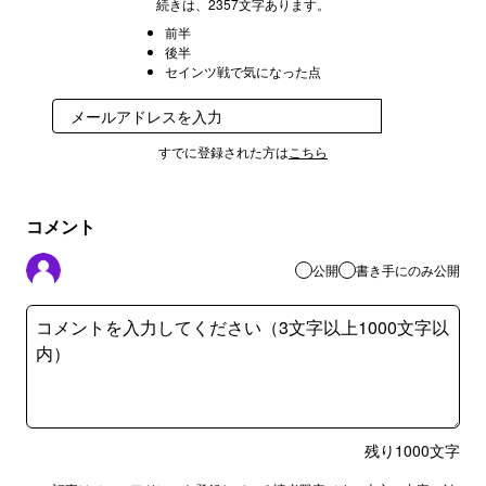
続きは、2357文字あります。
前半
後半
セインツ戦で気になった点
登録
すでに登録された方は
こちら
コメント
公開
書き手にのみ公開
残り
1000
文字